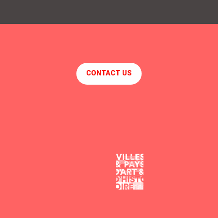
S.C.I VAL D'ABLIAN
LE PETIT PORT
Le pré à coquette - Le pré à coquette
GITE DE MONSIEUR HULOT
CONTACT US
GÎTE DE LA PACLAIS
CLAPOTIS
LA CHAUMIÈRE DU CHAMP D'OR
LA PECHERIE
LA CHAUMINE
LE BERRY
CHEZ JAKOTTE
ST NAZAIRE - L'Art Déco - Avenue Albert de Mun