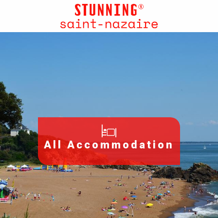
Aller
au
contenu
principal
All Accommodation