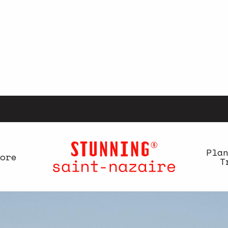
Pla
ore
T