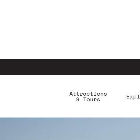
Aller
au
contenu
principal
Attractions
Expl
& Tours