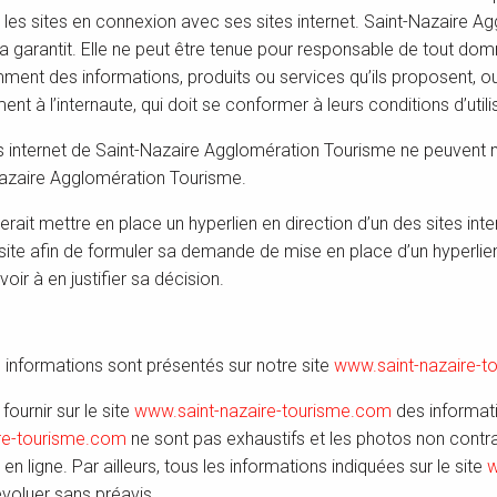
es sites en connexion avec ses sites internet. Saint-Nazaire A
e la garantit. Elle ne peut être tenue pour responsable de tout d
ent des informations, produits ou services qu’ils proposent, ou
ent à l’internaute, qui doit se conformer à leurs conditions d’utili
ites internet de Saint-Nazaire Agglomération Tourisme ne peuvent 
-Nazaire Agglomération Tourisme.
terait mettre en place un hyperlien en direction d’un des sites int
e site afin de formuler sa demande de mise en place d’un hyperli
oir à en justifier sa décision.
s informations sont présentés sur notre site
www.saint-nazaire-t
ournir sur le site
www.saint-nazaire-tourisme.com
des informati
re-tourisme.com
ne sont pas exhaustifs et les photos non contra
 ligne. Par ailleurs, tous les informations indiquées sur le site
w
’évoluer sans préavis.