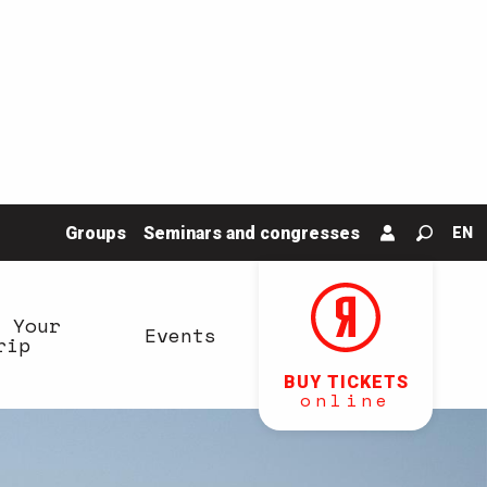
Groups
Seminars and congresses
EN
Search
n Your
Events
rip
BUY TICKETS
online