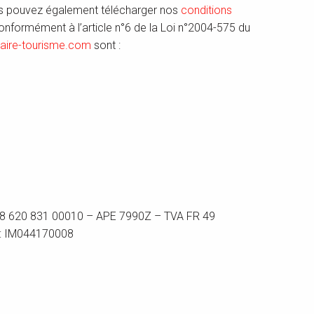
 Vous pouvez également télécharger nos
conditions
onformément à l’article n°6 de la Loi n°2004-575 du
aire-tourisme.com
sont :
828 620 831 00010 – APE 7990Z – TVA FR 49
s : IM044170008