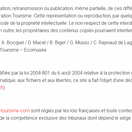
tation, retransmission ou publication, même partielle, de ces diff
ration Tourisme. Cette représentation ou reproduction, par quel
Code de la propriété intellectuelle. Le non-respect de cette int
En outre, les propriétaires des contenus copiés pourraient intente
 A. Bocquel / D. Macel / B. Biger / G. Musso / C. Raynaud de Lage
n Tourisme – Ecomusée.
fiée par la loi 2004-801 du 6 août 2004 relative à la protectio
matique, aux fichiers et aux libertés, ce site a fait l’objet d’un
fr
).
e-tourisme.com
sont régies par les lois françaises et toute contest
nt de la compétence exclusive des tribunaux dont dépend le siège 