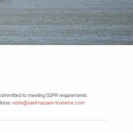
committed to meeting GDPR requirements.
dress:
visite@saint-nazaire-tourisme.com
.