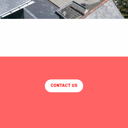
LA CHAUMIERE DES MARIONNETTES
L'ESCALE DE LA NATURE
ST NAZAIRE - L'Art Déco - Avenue Albert de Mun
MAISON DE CHARME 4 PERSONNES SAINT-MALO-DE-GUER
CONTACT US
MEUBLÉ DE MADAME PHILIPPE
LA CANA CASA
La Bâtisse
MEUBLÉ DE MONSIEUR SIMONET
MAISON SAINT-MARC CENTRE, 300m de la plage
LA FORGE