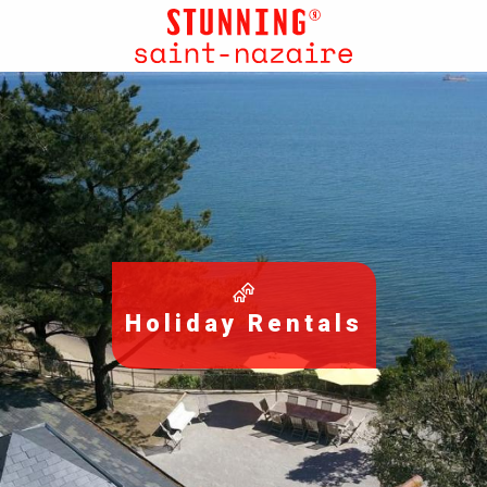
Aller
au
contenu
principal
Holiday Rentals