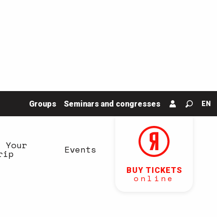
Groups
Seminars and congresses
EN
Search
n Your
Events
rip
BUY TICKETS
online