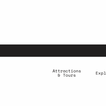
Aller
au
contenu
principal
Attractions
Expl
& Tours