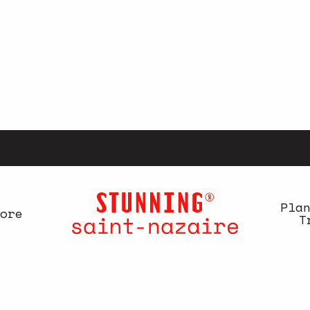
Pla
ore
T