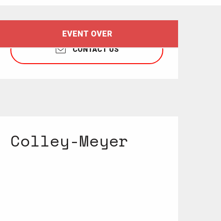
Opening hours & contact details
EVENT OVER
CONTACT US
é Colley-Meyer